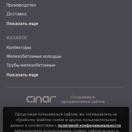
Производство
Доставка
Показать еще
КАТАЛОГ
Коллекторы
Железобетонные колодцы
Трубы железобетонные
Показать еще
Создание и
продвижение сайтов
©
ООО "КЖБИ №8". Завод-производитель ЖБИ в Москве
Продолжая пользоваться сайтом, вы соглашаетесь на
- 2026
обработку файлов cookie и других пользовательских
данных в соответствии с
политикой конфиденциальности
.
Политика конфиденциальности
Заблокировать использование cookies сайтом можно в