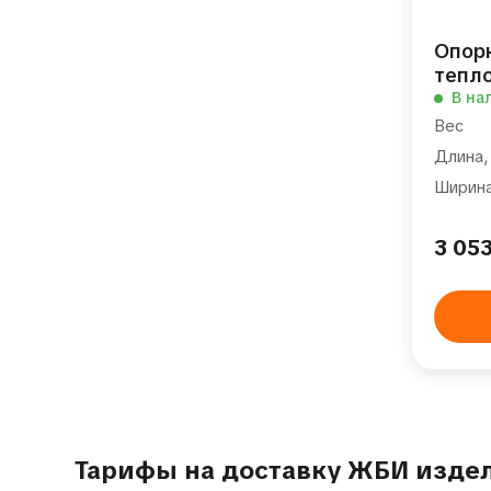
Опор
тепл
В на
Вес
Длина,
Ширина
3 05
Тарифы на доставку ЖБИ изде