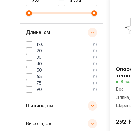
—
Длина, см
120
(1)
20
(1)
30
(1)
40
(1)
Опор
50
(1)
тепло
65
(1)
В на
75
(1)
Вес
90
(1)
Длина,
Ширина, см
Ширина
292
Высота, см