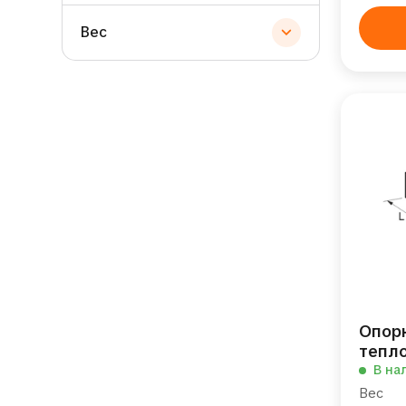
Вес
Опор
тепл
В на
Вес