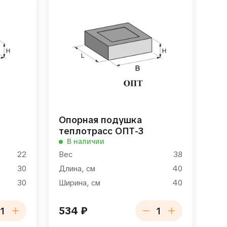
Опорная подушка
теплотрасс ОПТ-3
В наличии
22
Вес
38
30
Длина, см
40
30
Ширина, см
40
534
₽