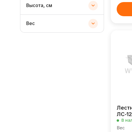
Высота, см
Вес
Лест
ЛС-12
В на
Вес