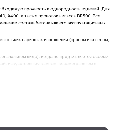
еобходимую прочность и однородность изделий. Для
40, А400, а также проволока класса ВР500. Все
менение состава бетона или его эксплуатационных
скольких вариантах исполнения (правом или левом,
воначальном виде), когда не предъявляется особых
кой, искусственным камнем, керамогранитом и
воих достоинств:
ий;