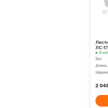
Лест
ЛС-17
В на
Вес
Длина,
Ширина
2 04