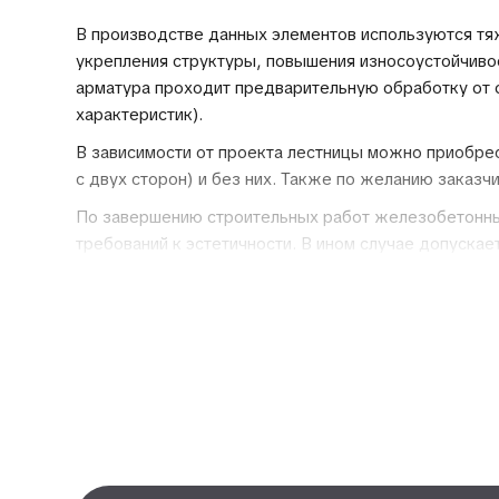
В производстве данных элементов используются тя
укрепления структуры, повышения износоустойчивос
арматура проходит предварительную обработку от о
характеристик).
В зависимости от проекта лестницы можно приобрес
с двух сторон) и без них. Также по желанию зака
По завершению строительных работ железобетонные 
требований к эстетичности. В ином случае допуска
прочее.
ПРЕИМУЩЕСТВА И НЕД
Ступени из бетона являются востребованным решен
высокая прочность, способность долгое время в
пожароустойчивость;
износостойкость;