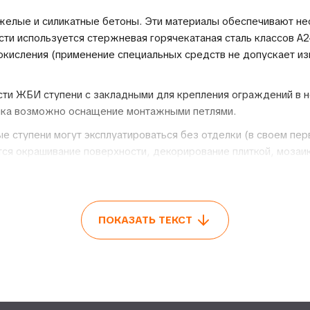
желые и силикатные бетоны. Эти материалы обеспечивают н
ти используется стержневая горячекатаная сталь классов А2
кисления (применение специальных средств не допускает из
ти ЖБИ ступени с закладными для крепления ограждений в не
зчика возможно оснащение монтажными петлями.
ступени могут эксплуатироваться без отделки (в своем пер
ется окрашивание поверхности, декорирование плиткой, мозаи
ОСТАТКИ
ПОКАЗАТЬ ТЕКСТ
ием при проведении строительных работ за счет следующих с
ыдерживать значительные нагрузки (по весу) без поврежден