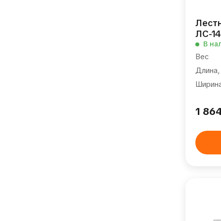
Лест
ЛС-14-
В на
Вес
Длина,
Ширина
1 86