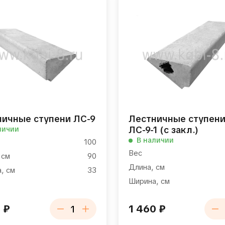
ничные ступени ЛС-9
Лестничные ступен
ЛС-9-1 (с закл.)
личии
В наличии
100
Вес
 см
90
Длина, см
, см
33
Ширина, см
8
₽
1 460
₽