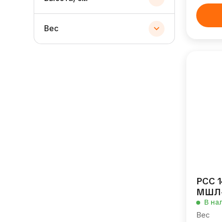
Вес
РСС 1
МШЛ-
В на
Вес