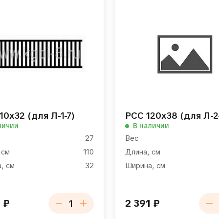
10х32 (для Л-1-7)
РСС 120х38 (для Л-2
личии
В наличии
27
Вес
 см
110
Длина, см
, см
32
Ширина, см
6
₽
2 391
₽