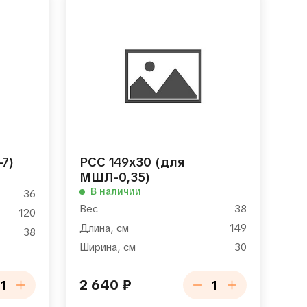
-7)
РСС 149х30 (для
МШЛ-0,35)
В наличии
36
Вес
38
120
Длина, см
149
38
Ширина, см
30
2 640
₽