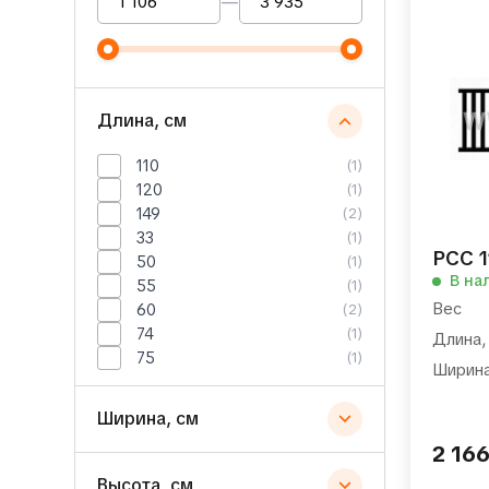
—
Длина, см
110
(1)
120
(1)
149
(2)
33
(1)
РСС 1
50
(1)
В на
55
(1)
Вес
60
(2)
74
(1)
Длина,
75
(1)
Ширина
Ширина, см
2 16
Высота, см