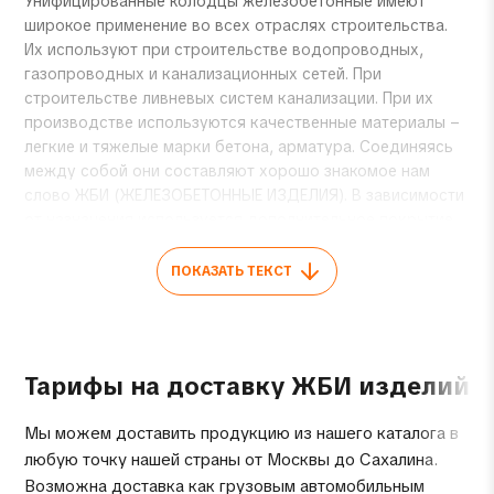
Унифицированные колодцы железобетонные имеют
широкое применение во всех отраслях строительства.
Их используют при строительстве водопроводных,
газопроводных и канализационных сетей. При
строительстве ливневых систем канализации. При их
производстве используются качественные материалы –
легкие и тяжелые марки бетона, арматура. Соединяясь
между собой они составляют хорошо знакомое нам
слово ЖБИ (ЖЕЛЕЗОБЕТОННЫЕ ИЗДЕЛИЯ). В зависимости
от назначения используется дополнительное покрытие
колодцев защитными составами.
ПОКАЗАТЬ ТЕКСТ
МАРКИРОВКА
УНИФИЦИРОВАННЫХ КОЛОДЦЕВ
ВС – рабочие камеры водосточных колодцев
Тарифы на доставку ЖБИ изделий
ВД – рабочие камеры водоприёмных колодцев
ВГ – рабочие камеры колодцев водопроводных и
Мы можем доставить продукцию из нашего каталога в
газопроводных систем
любую точку нашей страны от Москвы до Сахалина.
КЛ – рабочие камеры канализационных колодцев
Возможна доставка как грузовым автомобильным