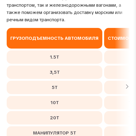
транспортом, так и железнодорожными вагонами, а
также поможем организовать доставку морским или
речным видом транспорта.
ГРУЗОПОДЪЕМНОСТЬ АВТОМОБИЛЯ
СТОИМОСТЬ
1.5Т
56
3,5Т
10
5Т
12
10Т
14
20Т
17
МАНИПУЛЯТОР 5Т
14