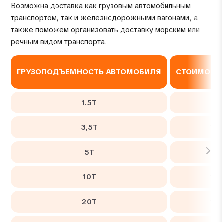
Возможна доставка как грузовым автомобильным
транспортом, так и железнодорожными вагонами, а
также поможем организовать доставку морским или
речным видом транспорта.
ГРУЗОПОДЪЕМНОСТЬ АВТОМОБИЛЯ
СТОИМОСТЬ
1.5Т
56
3,5Т
10
5Т
12
10Т
14
20Т
17