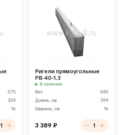
ные
Ригели прямоугольные
РВ-40-1.3
В наличии
575
Вес
480
359
Длина, см
399
16
Ширина, см
16
3 389
₽