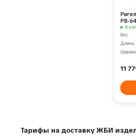
Риге
РВ-64
В на
Вес
Длина,
Ширина
11 7
Тарифы на доставку ЖБИ изде