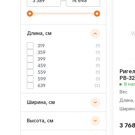
—
Длина, см
319
(1)
359
(1)
399
(1)
459
(1)
Риге
559
(1)
РВ-32
599
(1)
В на
639
(2)
Вес
Длина,
Ширина, см
Ширина
Высота, см
3 76