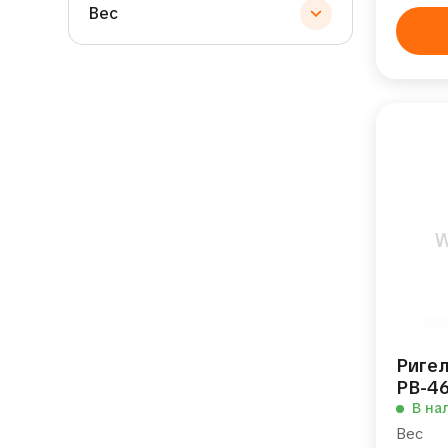
Вес
Риге
РВ-46
В на
Вес