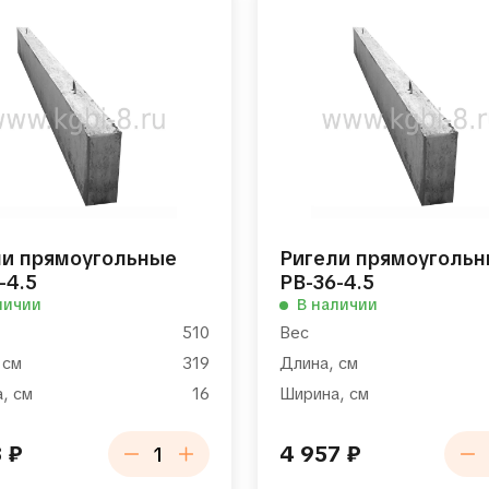
ли прямоугольные
Ригели прямоуголь
-4.5
РВ-36-4.5
личии
В наличии
510
Вес
 см
319
Длина, см
, см
16
Ширина, см
8
₽
4 957
₽