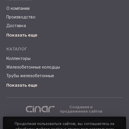
О компании
Производство
Доставка
Показать еще
КАТАЛОГ
Коллекторы
Железобетонные колодцы
Трубы железобетонные
Показать еще
Создание и
продвижение сайтов
©
ООО "КЖБИ №8". Завод-производитель ЖБИ в Москве
Продолжая пользоваться сайтом, вы соглашаетесь на
- 2026