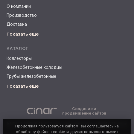
О компании
Производство
Доставка
Показать еще
КАТАЛОГ
Коллекторы
Железобетонные колодцы
Трубы железобетонные
Показать еще
Создание и
продвижение сайтов
©
ООО "КЖБИ №8". Завод-производитель ЖБИ в Москве
Продолжая пользоваться сайтом, вы соглашаетесь на
- 2026
обработку файлов cookie и других пользовательских