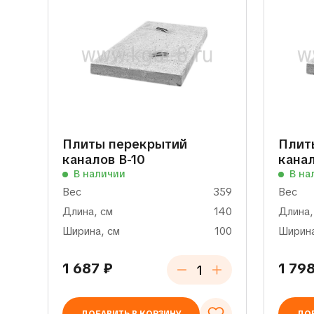
Плиты перекрытий
Плит
каналов В-10
канал
В наличии
В на
Вес
359
Вес
Длина, см
140
Длина,
Ширина, см
100
Ширина
1 687
₽
1 79