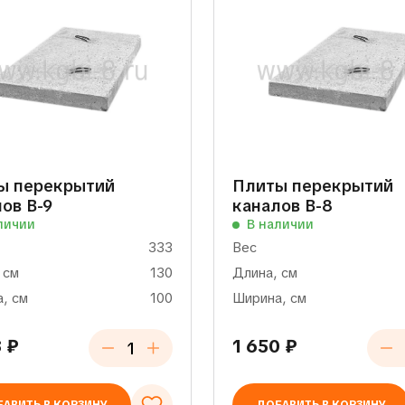
ы перекрытий
Плиты перекрытий
ов В-9
каналов В-8
личии
В наличии
333
Вес
 см
130
Длина, см
, см
100
Ширина, см
8
₽
1 650
₽