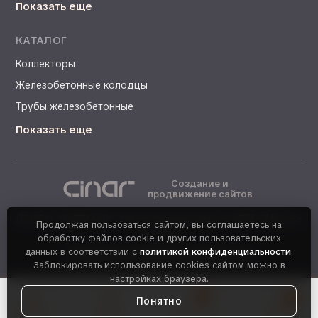
Показать еще
КАТАЛОГ
Коллекторы
Железобетонные колодцы
Трубы железобетонные
Показать еще
Создание и
продвижение сайтов
©
ООО "КЖБИ №8". Завод-производитель ЖБИ в Москве
Продолжая пользоваться сайтом, вы соглашаетесь на
- 2026
обработку файлов cookie и других пользовательских
данных в соответствии с
политикой конфиденциальности
.
Политика конфиденциальности
Заблокировать использование cookies сайтом можно в
настройках браузера.
0
0
Понятно
Каталог
Поиск
Корзина
Избранное