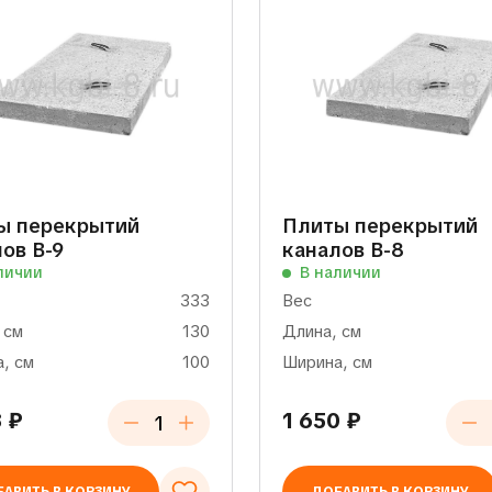
ы перекрытий
Плиты перекрытий
ов В-9
каналов В-8
личии
В наличии
333
Вес
 см
130
Длина, см
, см
100
Ширина, см
8
₽
1 650
₽