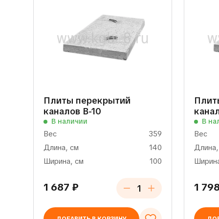
Плиты перекрытий
Плит
каналов В-10
канал
В наличии
В на
Вес
359
Вес
Длина, см
140
Длина,
Ширина, см
100
Ширина
1 687
₽
1 79