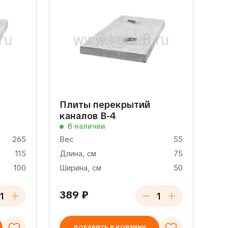
Плиты перекрытий
каналов В-4
В наличии
265
Вес
55
115
Длина, см
75
100
Ширина, см
50
389
₽