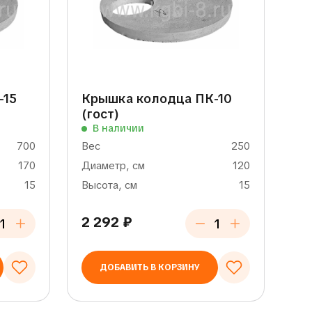
-15
Крышка колодца ПК-10
(гост)
В наличии
700
Вес
250
170
Диаметр, см
120
15
Высота, см
15
2 292
₽
ДОБАВИТЬ В КОРЗИНУ