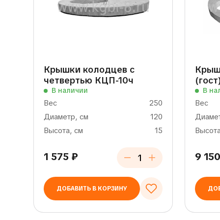
Крышки колодцев с
Крыш
четвертью КЦП-10ч
(гост
В наличии
В на
Вес
250
Вес
Диаметр, см
120
Диамет
Высота, см
15
Высота
1 575
₽
9 15
ДОБАВИТЬ В КОРЗИНУ
ДОБ