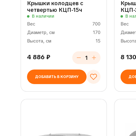
Крышки колодцев с
Крыш
четвертью КЦП-15ч
КЦП-
В наличии
В на
Вес
700
Вес
Диаметр, см
170
Диамет
Высота, см
15
Высота
4 886
₽
8 13
ДОБАВИТЬ В КОРЗИНУ
ДОБ