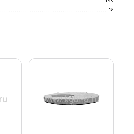
440
15