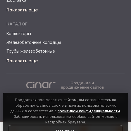
Доставка
Показать еще
КАТАЛОГ
Коллекторы
Железобетонные колодцы
Трубы железобетонные
Показать еще
Создание и
продвижение сайтов
©
ООО "КЖБИ №8". Завод-производитель ЖБИ в Москве
Продолжая пользоваться сайтом, вы соглашаетесь на
- 2026
обработку файлов cookie и других пользовательских
данных в соответствии с
политикой конфиденциальности
.
Политика конфиденциальности
Заблокировать использование cookies сайтом можно в
настройках браузера.
0
0