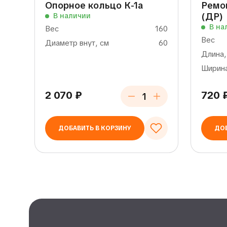
Опорное кольцо К-1а
Ремон
(ДР)
В наличии
В на
Вес
160
Вес
Диаметр внут, см
60
Длина,
Ширина
2 070
₽
720
ДОБАВИТЬ В КОРЗИНУ
ДОБ