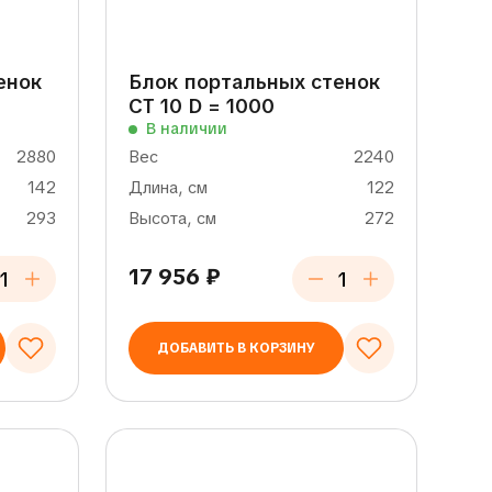
енок
Блок портальных стенок
СТ 10 D = 1000
В наличии
2880
Вес
2240
142
Длина, см
122
293
Высота, см
272
17 956
₽
ДОБАВИТЬ В КОРЗИНУ