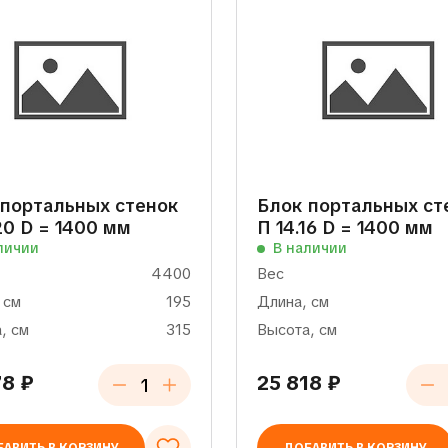
 портальных стенок
Блок портальных ст
20 D = 1400 мм
П 14.16 D = 1400 мм
личии
В наличии
4400
Вес
 см
195
Длина, см
, см
315
Высота, см
78
₽
25 818
₽