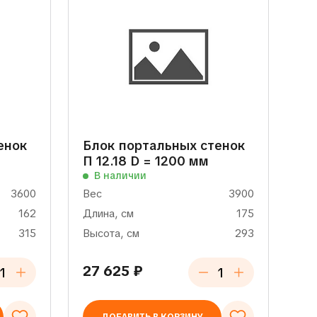
енок
Блок портальных стенок
П 12.18 D = 1200 мм
В наличии
3600
Вес
3900
162
Длина, см
175
315
Высота, см
293
27 625
₽