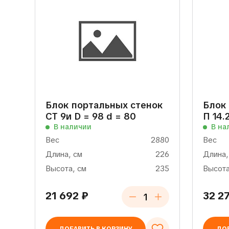
Блок портальных стенок
Блок
СТ 9и D = 98 d = 80
П 14.
В наличии
В на
Вес
2880
Вес
Длина, см
226
Длина,
Высота, см
235
Высота
21 692
₽
32 2