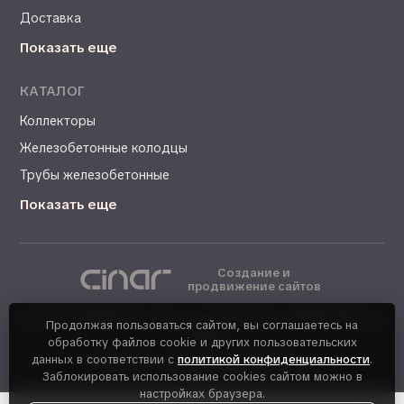
Доставка
Показать еще
КАТАЛОГ
Коллекторы
Железобетонные колодцы
Трубы железобетонные
Показать еще
Создание и
продвижение сайтов
©
ООО "КЖБИ №8". Завод-производитель ЖБИ в Москве
Продолжая пользоваться сайтом, вы соглашаетесь на
- 2026
обработку файлов cookie и других пользовательских
данных в соответствии с
политикой конфиденциальности
.
Политика конфиденциальности
Заблокировать использование cookies сайтом можно в
настройках браузера.