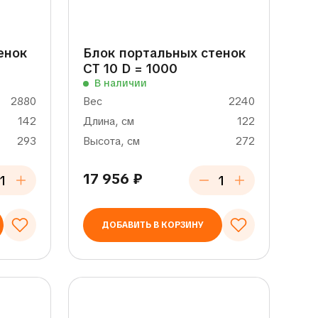
енок
Блок портальных стенок
СТ 10 D = 1000
В наличии
2880
Вес
2240
142
Длина, см
122
293
Высота, см
272
17 956
₽
ДОБАВИТЬ В КОРЗИНУ