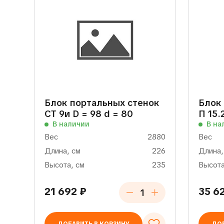
Блок портальных стенок
Блок
СТ 9и D = 98 d = 80
П 15.
В наличии
В на
Вес
2880
Вес
Длина, см
226
Длина,
Высота, см
235
Высота
21 692
₽
35 6