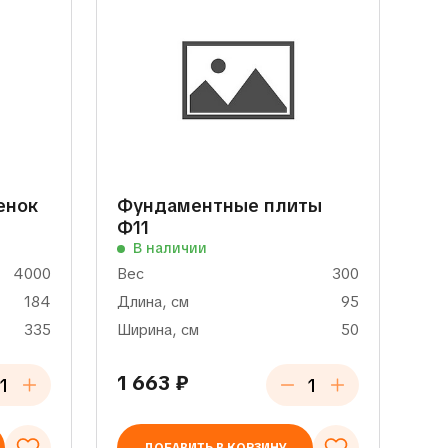
енок
Фундаментные плиты
Ф11
В наличии
4000
Вес
300
184
Длина, см
95
335
Ширина, см
50
1 663
₽